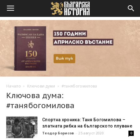
Начало
Ключови думи
#танябогомилова
Ключова дума:
#танябогомилова
Спортна хроника: Таня Богомилова –
златната рибка на българското плуване
Теодор Борисов
-
25 август 2020
0