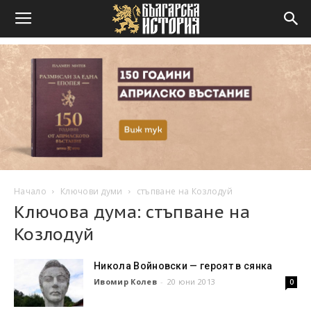
Начало
Ключови думи
стъпване на Козлодуй
Ключова дума: стъпване на
Козлодуй
Никола Войновски — героят в сянка
Ивомир Колев
-
20 юни 2013
0