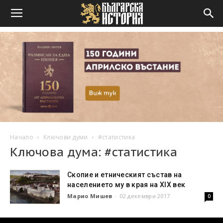
Начало
Ключови думи
#статистика
Ключова дума: #статистика
Скопие и етническият състав на
населението му в края на XIX век
Марио Мишев
-
02 декември 2017
0