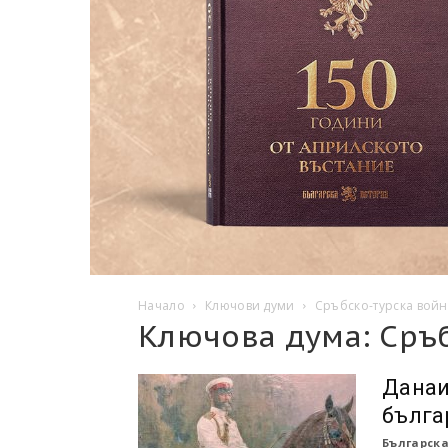
Начало
Ключови думи
Сръбско-турска вой
Ключова дума: Сръ
Данаи
бълга
Българска