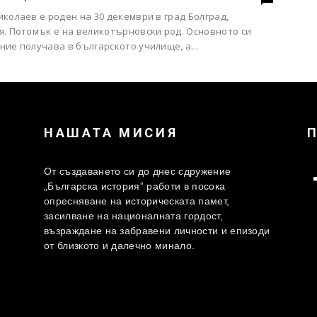
колаев е роден на 30 декември в град Болград,
я. Потомък е на великотърновски род. Основното си
ие получава в българското училище, а...
НАШАТА МИСИЯ
От създаването си до днес сдружение
„Българска история” работи в посока
опресняване на историческата памет,
засилване на националната гордост,
възраждане на забравени личности и епизоди
от близкото и далечно минало.