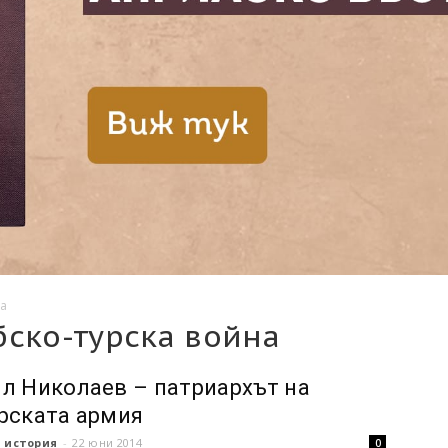
на
бско-турска война
л Николаев – патриархът на
рската армия
 история
-
22 юни 2014
0