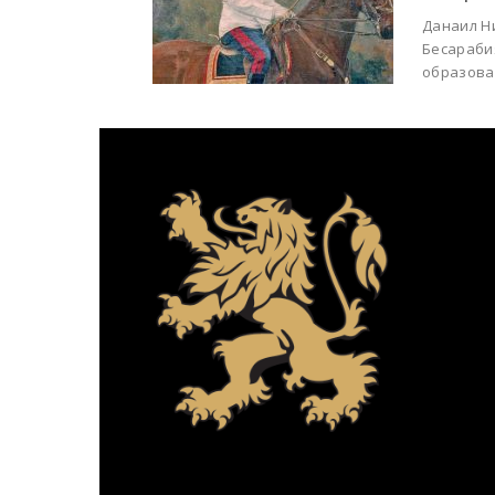
Данаил Ни
Бесараби
образован