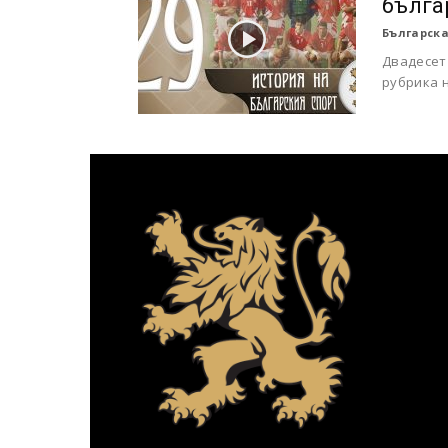
бълга
Българска
Двадесет
рубрика н