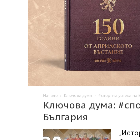
Начало
Ключови думи
#спортни успехи на 
Ключова дума: #сп
България
„Исто