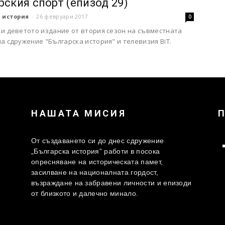
рския спорт (епизод 29)
 история
-
26 февруари 2017
0
 и деветото издание от втория сезон на съвместната
а сдружение "Българска история" и телевизия BiT.
НАШАТА МИСИЯ
От създаването си до днес сдружение
„Българска история” работи в посока
опресняване на историческата памет,
засилване на националната гордост,
възраждане на забравени личности и епизоди
от близкото и далечно минало.