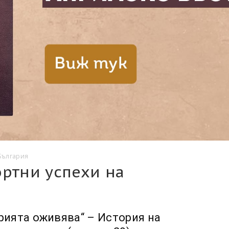
България
ортни успехи на
рията оживява“ – История на