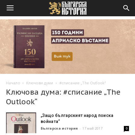
Начало
Ключови думи
#списание „The Outlook“
Ключова дума: #списание „The
Outlook“
„Защо българският народ поиска
войната“
Българска история
-
17 май 2017
0