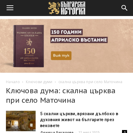
Начало
Ключови думи
скална църква при село Маточина
Ключова дума: скална църква
при село Маточина
5 скални църкви, врязани дълбоко в
духовния живот на българите през
вековете
Деница Бисерова
-
12 март 2015
0