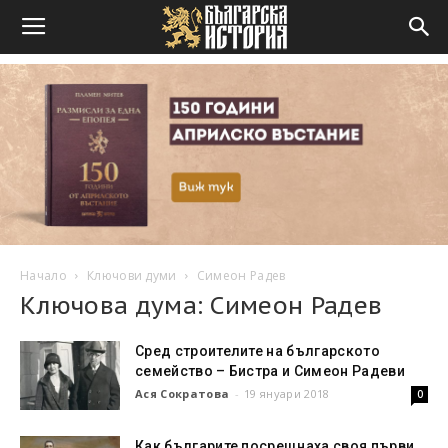
Начало
Ключови думи
Симеон Радев
Ключова дума: Симеон Радев
Сред строителите на българското
семейство – Бистра и Симеон Радеви
Ася Сократова
-
19 януари 2018
0
Как българите посрещнаха своя първи