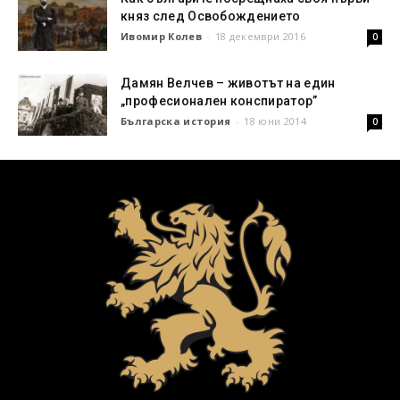
княз след Освобождението
Ивомир Колев
-
18 декември 2016
0
Дамян Велчев – животът на един
„професионален конспиратор”
Българска история
-
18 юни 2014
0