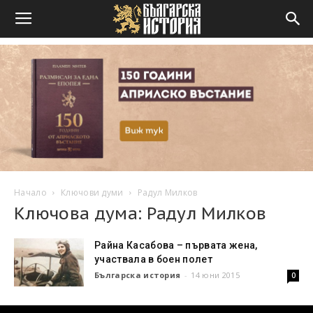
Начало
Ключови думи
Радул Милков
Ключова дума: Радул Милков
Райна Касабова – първата жена,
участвала в боен полет
Българска история
-
14 юни 2015
0