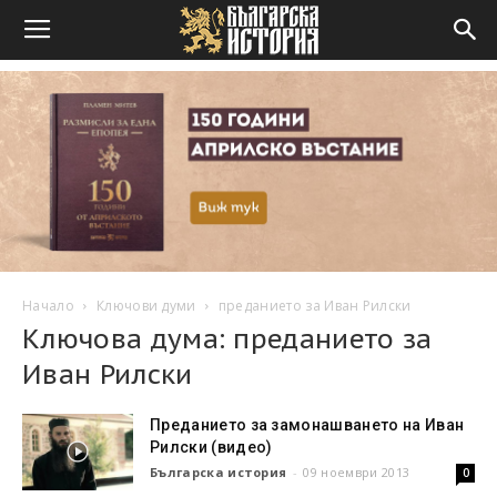
Начало
Ключови думи
преданието за Иван Рилски
Ключова дума: преданието за
Иван Рилски
Преданието за замонашването на Иван
Рилски (видео)
Българска история
-
09 ноември 2013
0