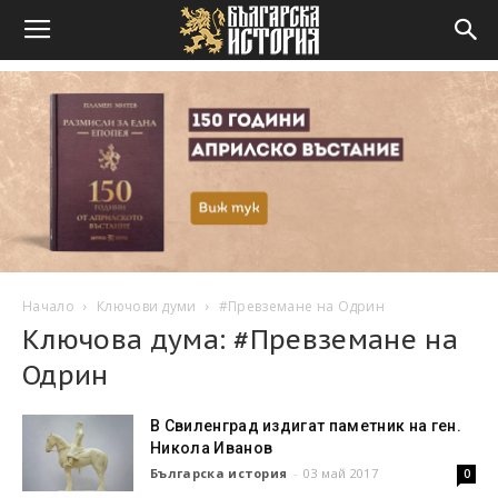
Начало
Ключови думи
#Превземане на Одрин
Ключова дума: #Превземане на
Одрин
В Свиленград издигат паметник на ген.
Никола Иванов
Българска история
-
03 май 2017
0