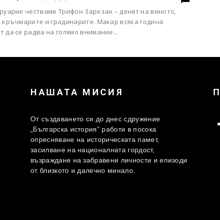
руарие честваме Трифон Зарезан – денят на виното,
, кръчмарите и градинарите. Макар всяка година
 да се радва на голямо внимание...
НАШАТА МИСИЯ
От създаването си до днес сдружение
„Българска история” работи в посока
опресняване на историческата памет,
засилване на националната гордост,
възраждане на забравени личности и епизоди
от близкото и далечно минало.