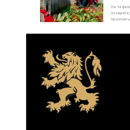
На 14 фев
лозарите
празникът