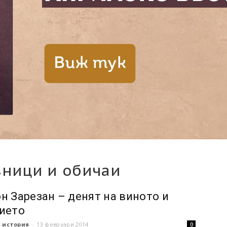
зници и обичаи
н Зарезан – денят на виното и
ието
 история
-
13 февруари 2014
0