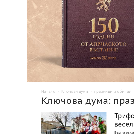
Начало
Ключови думи
празници и обичаи
Ключова дума: пра
Трифо
весел
Българска