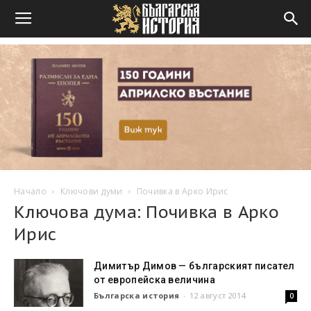
Начало
Ключови думи
Почивка в Арко Ирис
Ключова дума: Почивка в Арко
Ирис
Димитър Димов — българският писател
от европейска величина
Българска история
-
12 август 2014
0