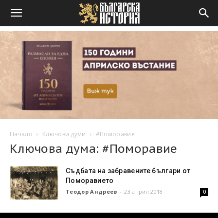
Начало
Ключови думи
#Поморавие
Ключова дума: #Поморавие
Съдбата на забравените българи от
Поморавието
Теодор Андреев
-
23 април 2018
0