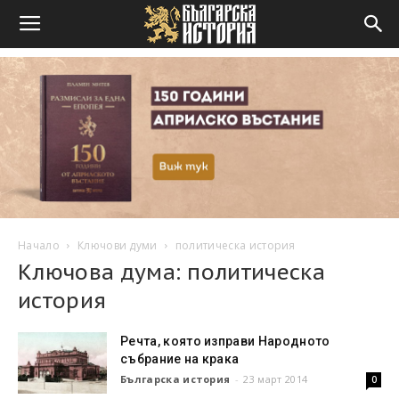
Начало
Ключови думи
политическа история
Ключова дума: политическа
история
Речта, която изправи Народното
събрание на крака
Българска история
-
23 март 2014
0