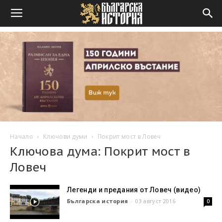
Начало
Ключови думи
Покрит мост в Ловеч
Ключова дума: Покрит мост в
Ловеч
Легенди и предания от Ловеч (видео)
Българска история
-
03 август 2016
0