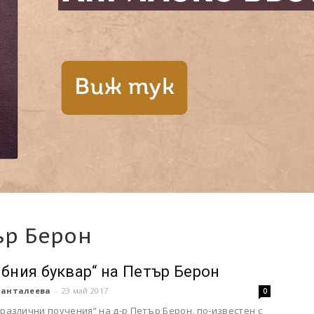
ър Берон
ибния буквар“ на Петър Берон
Панталеева
-
23 май 2017
0
 различни поучения“ на д-р Петър Берон, по-известен с