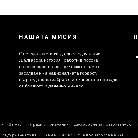
НАШАТА МИСИЯ
От създаването си до днес сдружение
„Българска история” работи в посока
опресняване на историческата памет,
засилване на националната гордост,
възраждане на забравени личности и епизоди
от близкото и далечно минало.
ин
За нас
Награди и признания
Декларация за поверителност
о, съдържанието в BULGARIANHISTORY.ORG е под закрила на ЗАПСП.