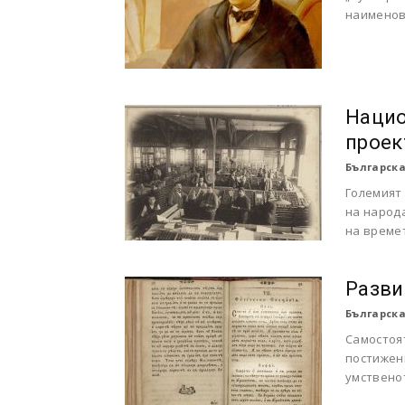
наименова
Нацио
проек
Българска
Големият
на народ
на време
Разви
Българска
Самостоя
постижен
умственот