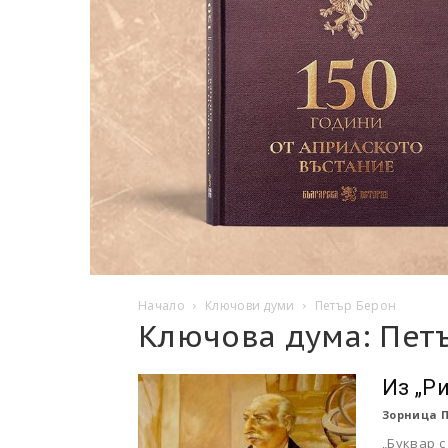
Начало
Ключови думи
Петър Берон
Ключова дума: Пет
Из „Р
Зорница 
„Буквар с