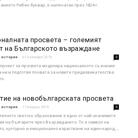
нието Рибен буквар, е напечатан през 1824 г.
налната просвета – големият
т на Българското възраждане
 история
-
01 ноември 2016
0
 проект за просвета моделира националното съзнание
а ни и подготвя почвата за новите предизвикателства
то.
тие на новобългарската просвета
 история
-
17 януари 2016
0
телното светско образование е едно от най-значимите
ия на българите през Възраждането. То е символ на
о, културно и емоционално израстване на един народ,...