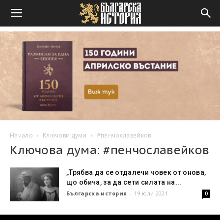
Начало
Ключови думи
#пенчославейков
Ключова дума: #пенчославейков
„Трябва да се отдалечи човек от онова,
що обича, за да сети силата на...
Българска история
-
19 юли 2021
0