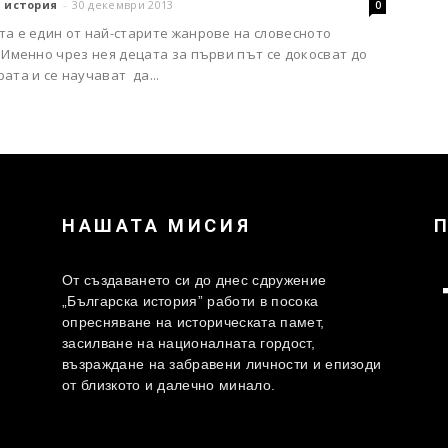
 история
-
30 декември 2013
0
та е един от най-старите жанрове на словесното
 Именно чрез нея децата за първи път се докосват до
ата и се научават да...
НАШАТА МИСИЯ
От създаването си до днес сдружение
„Българска история” работи в посока
опресняване на историческата памет,
засилване на националната гордост,
възраждане на забравени личности и епизоди
от близкото и далечно минало.