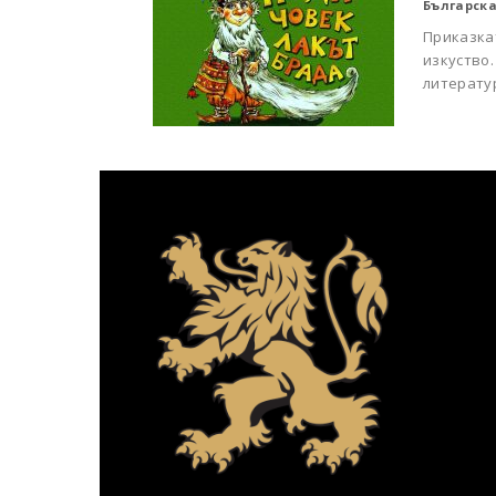
Българска
Приказка
изкуство.
литератур