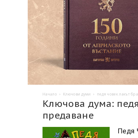
Начало
Ключови думи
педя човек лакът бр
Ключова дума: педя
предаване
Педя 