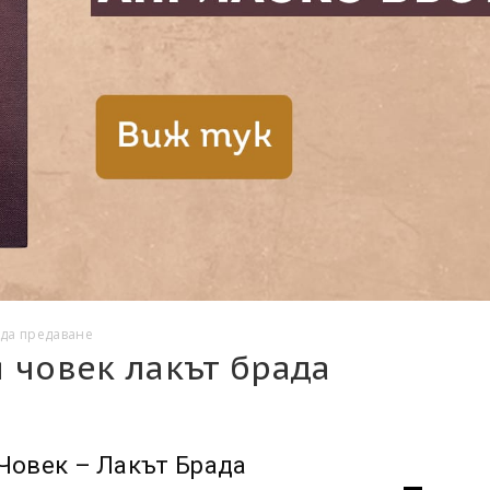
ада предаване
 човек лакът брада
Човек – Лакът Брада