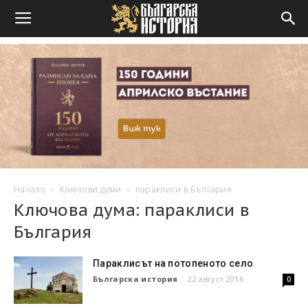
Начало
Ключови думи
параклиси в България
Ключова дума: параклиси в
България
Параклисът на потопеното село
Българска история
-
22 август 2016
0