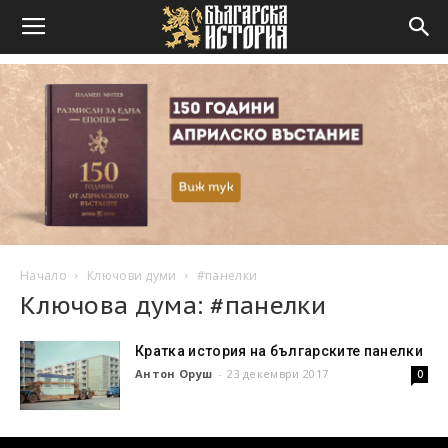
Начало
Ключови думи
#панелки
Ключова дума: #панелки
Кратка история на българските панелки
Антон Оруш
-
23 декември 2017
0