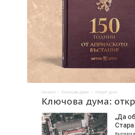
Начало
Ключови думи
открит урок
Ключова дума: откр
„Да о
Стара
Българска