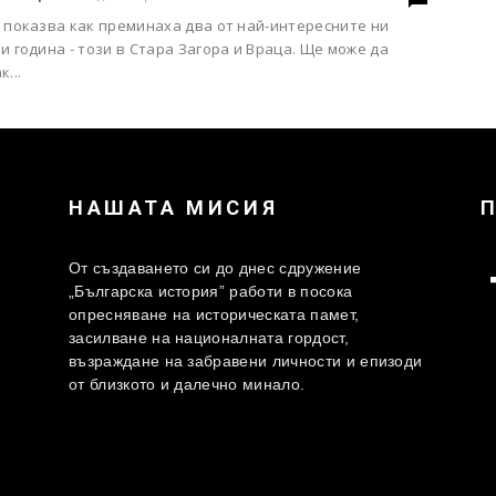
 показва как преминаха два от най-интересните ни
и година - този в Стара Загора и Враца. Ще може да
...
НАШАТА МИСИЯ
От създаването си до днес сдружение
„Българска история” работи в посока
опресняване на историческата памет,
засилване на националната гордост,
възраждане на забравени личности и епизоди
от близкото и далечно минало.