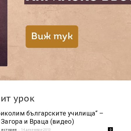
ит урок
биколим българските училища“ –
 Загора и Враца (видео)
 история
-
14 декември 2013
0