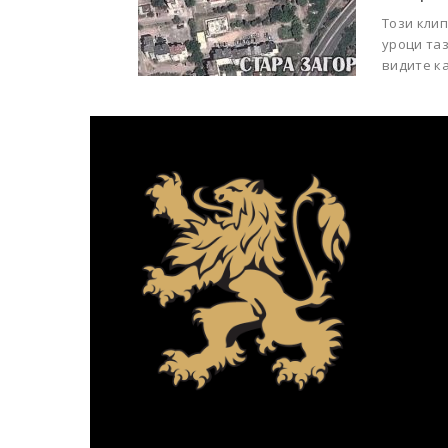
Този клип
уроци таз
видите как