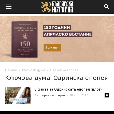
Начало
Ключови думи
Одринска епопея
Ключова дума: Одринска епопея
5 факта за Одринската епопея (влог)
Българска история
-
18 март 2017
0