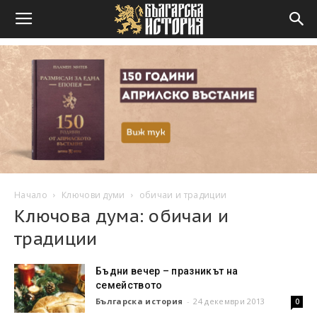
Начало
Ключови думи
обичаи и традиции
Ключова дума: обичаи и
традиции
Бъдни вечер – празникът на
семейството
Българска история
-
24 декември 2013
0