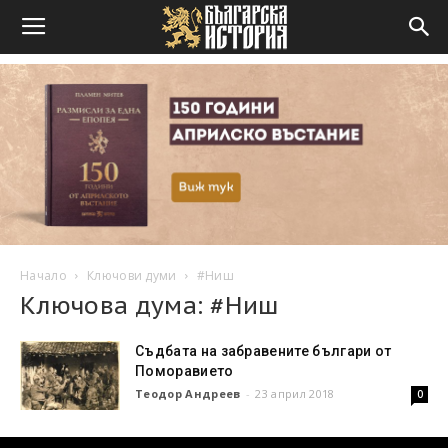
Начало
Ключови думи
#Ниш
Ключова дума: #Ниш
Съдбата на забравените българи от
Поморавието
Теодор Андреев
-
23 април 2018
0