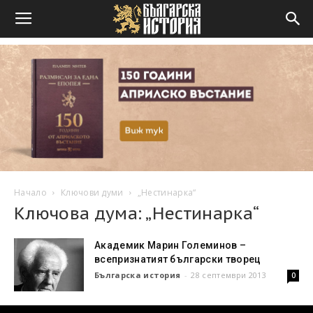
Начало
Ключови думи
„Нестинарка“
Ключова дума: „Нестинарка“
Академик Марин Големинов –
всепризнатият български творец
Българска история
-
28 септември 2013
0