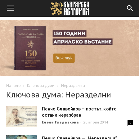
Начало
Ключови думи
Неразделни
Ключова дума: Неразделни
Пенчо Славейков – поетът, който
остана неразбран
Елена Гиздавкова
-
26 април 2014
0
Пенчо Славейков — „Неразделни“