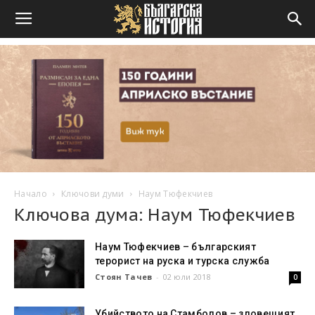
Начало
Ключови думи
Наум Тюфекчиев
Ключова дума: Наум Тюфекчиев
Наум Тюфекчиев – българският
терорист на руска и турска служба
Стоян Тачев
-
02 юли 2018
0
Убийството на Стамболов – зловещият