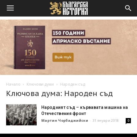
Начало
Ключови думи
Народен съд
Ключова дума: Народен съд
Народният съд – кървавата машина на
Отечествения фронт
Мартин Чорбаджийски
-
31 януари 2018
0