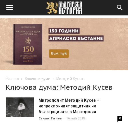
Начало
Ключови думи
Методий Кусев
Ключова дума: Методий Кусев
Митрополит Методий Кусев –
непреклонният защитник на
българщината в Македония
Стоян Тачев
-
16 май 2018
0