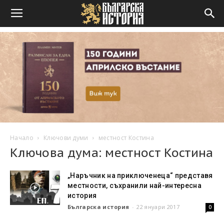
Начало
Ключови думи
местност Костина
Ключова дума: местност Костина
„Наръчник на приключенеца“ представя
местности, съхранили най-интересна
история
Българска история
-
22 януари 2017
0