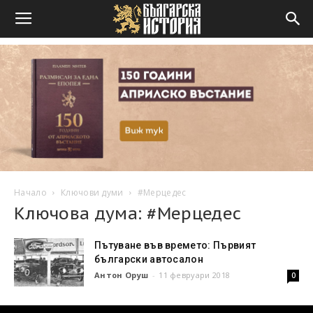
Начало
Ключови думи
#Мерцедес
Ключова дума: #Мерцедес
Пътуване във времето: Първият
български автосалон
Антон Оруш
-
11 февруари 2018
0