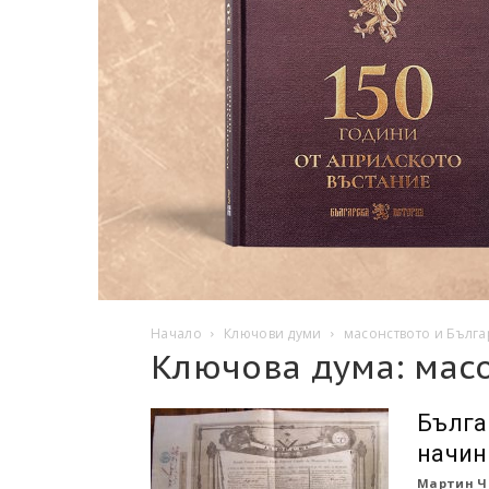
Начало
Ключови думи
масонството и Бълг
Ключова дума: мас
Бълга
начин
Мартин Ч