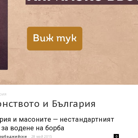
ария
онството и България
рия и масоните — нестандартният
 за водене на борба
орбаджийски
-
28 май 2015
0