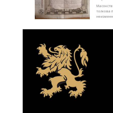
Масонство
толкова 
неизменн