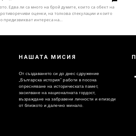
то. Едва ли са много на брой думите, които са обект на
противоречиви оценки, на толкова спекулации и които
о предизвикват интереса на...
НАШАТА МИСИЯ
От създаването си до днес сдружение
„Българска история” работи в посока
опресняване на историческата памет,
засилване на националната гордост,
възраждане на забравени личности и епизоди
от близкото и далечно минало.