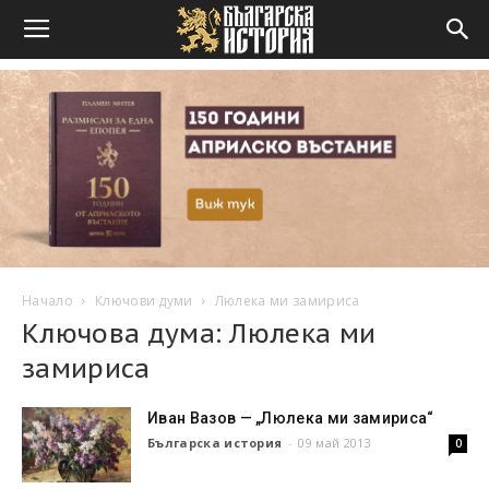
Начало
Ключови думи
Люлека ми замириса
Ключова дума: Люлека ми
замириса
Иван Вазов — „Люлека ми замириса“
Българска история
-
09 май 2013
0