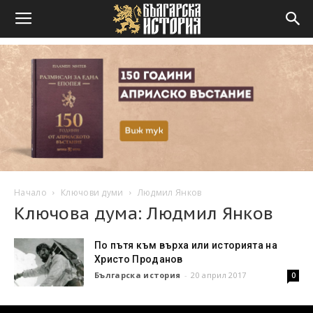
Начало
Ключови думи
Людмил Янков
Ключова дума: Людмил Янков
По пътя към върха или историята на
Христо Проданов
Българска история
-
20 април 2017
0