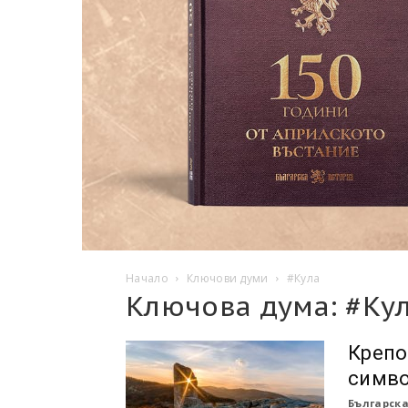
Начало
Ключови думи
#Кула
Ключова дума: #Ку
Крепо
симво
Българска