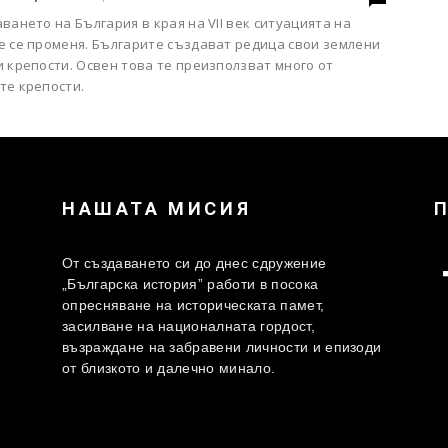
ването на България в края на VII век ситуацията на
е се променя. Българите създават редица свои землени
 крепости. Освен това те преизползват много от
те крепости.
НАШАТА МИСИЯ
От създаването си до днес сдружение
„Българска история” работи в посока
опресняване на историческата памет,
засилване на националната гордост,
възраждане на забравени личности и епизоди
от близкото и далечно минало.