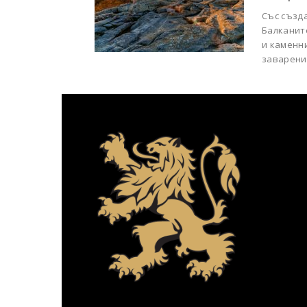
Със създа
Балканит
и каменни
заварени