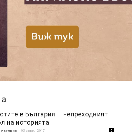
ла
стите в България – непреходният
л на историята
 история
-
03 април 2017
0