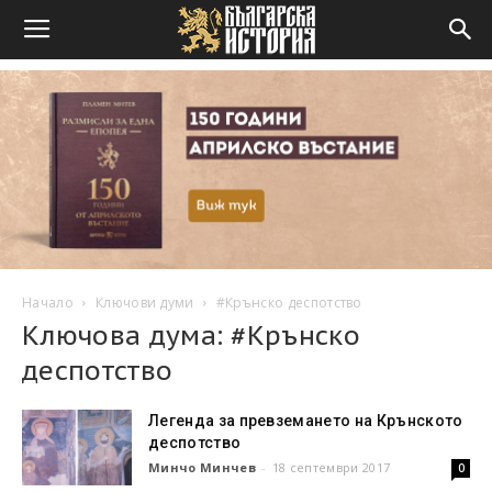
Начало
Ключови думи
#Крънско деспотство
Ключова дума: #Крънско
деспотство
Легенда за превземането на Крънското
деспотство
Минчо Минчев
-
18 септември 2017
0