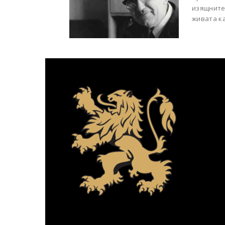
изящните 
живата ка