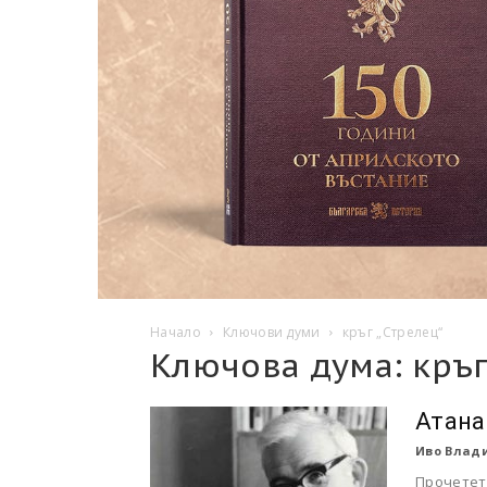
Начало
Ключови думи
кръг „Стрелец“
Ключова дума: кръг
Атана
Иво Влади
Прочетете