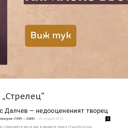
 „Стрелец“
с Далчев — недооцененият творец
миров (1991 – 2020)
-
20 януари 2016
0
 стиховете му и ще я видите през стъклото на