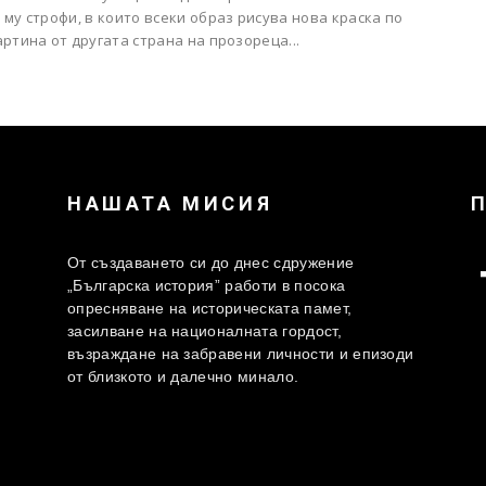
му строфи, в които всеки образ рисува нова краска по
ртина от другата страна на прозореца...
НАШАТА МИСИЯ
От създаването си до днес сдружение
„Българска история” работи в посока
опресняване на историческата памет,
засилване на националната гордост,
възраждане на забравени личности и епизоди
от близкото и далечно минало.