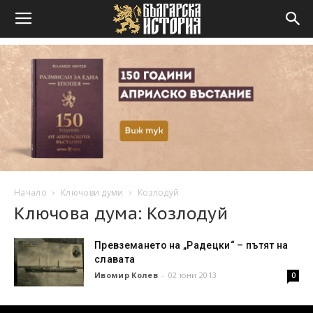
Начало
Ключови думи
Козлодуй
Ключова дума: Козлодуй
Превземането на „Радецки“ – пътят на
славата
Ивомир Колев
-
02 юни 2013
0