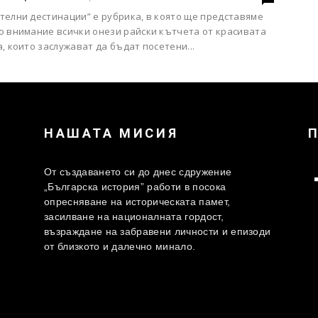
телни дестинации” е рубрика, в която ще представяме
о внимание всички онези райски кътчета от красивата
, които заслужават да бъдат посетени...
НАШАТА МИСИЯ
От създаването си до днес сдружение
„Българска история” работи в посока
опресняване на историческата памет,
засилване на националната гордост,
възраждане на забравени личности и епизоди
от близкото и далечно минало.