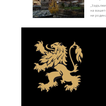
„Задължи
на вашет
ни родина