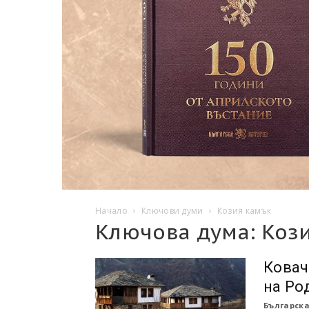
Начало
Ключови думи
Козия камък
Ключова дума: Коз
Ковач
на Ро
Българска