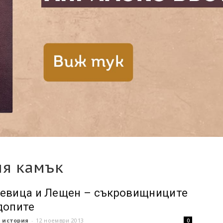
ия камък
евица и Лещен – съкровищниците
допите
 история
-
12 ноември 2013
0