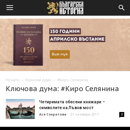
Начало
Ключови думи
#Киро Селянина
Ключова дума: #Киро Селянина
Четиримата обесени книжари –
символите на Лъвов мост
Ася Сократова
-
01 ноември 2017
0