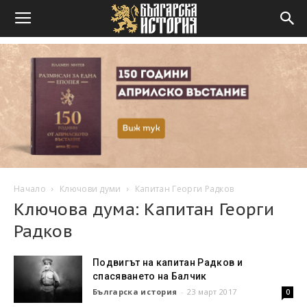
Начало
Ключови думи
Капитан Георги Радков
Ключова дума: Капитан Георги
Радков
Подвигът на капитан Радков и
спасяването на Балчик
Българска история
-
23 март 2017
0