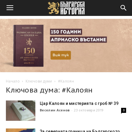
Начало
Ключови думи
#Калоян
Ключова дума: #Калоян
Цар Калоян и мистерията с гроб № 39
Веселин Асенов
-
23 октомври 2019
0
За северната граница на Българското