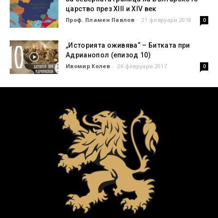
царство през XIII и XIV век
Проф. Пламен Павлов
-
21 февруари 2018
0
„Историята оживява“ – Битката при
Адрианопол (епизод 10)
Ивомир Колев
-
26 февруари 2017
0