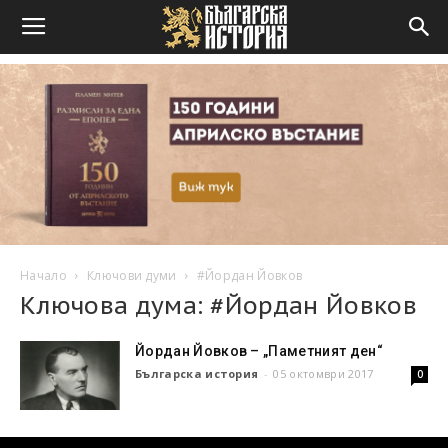
Начало
Ключови думи
#Йордан Йовков
Ключова дума: #Йордан Йовков
Йордан Йовков – „Паметният ден“
Българска история
-
05 октомври 2017
0