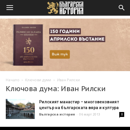
Начало
Ключови думи
Иван Рилски
Ключова дума: Иван Рилски
Рилският манастир – многовековният
център на българската вяра и култура
Българска история
-
06 март 2013
0