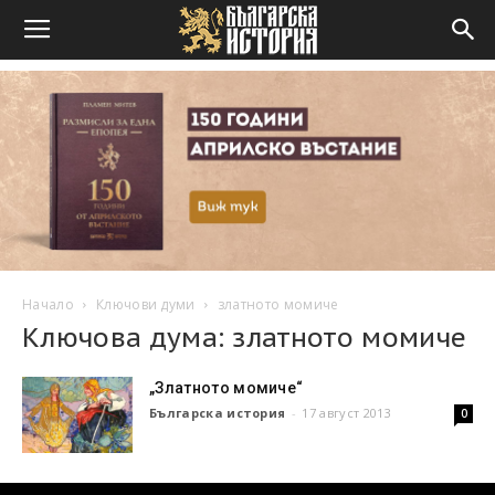
Начало
Ключови думи
златното момиче
Ключова дума: златното момиче
„Златното момиче“
Българска история
-
17 август 2013
0