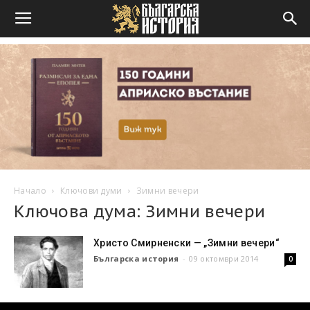
Начало
Ключови думи
Зимни вечери
Ключова дума: Зимни вечери
Христо Смирненски — „Зимни вечери“
Българска история
-
09 октомври 2014
0