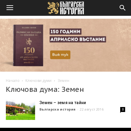
Начало
Ключови думи
Земен
Ключова дума: Земен
Земен – земя на тайни
Българска история
-
22 август 2016
0