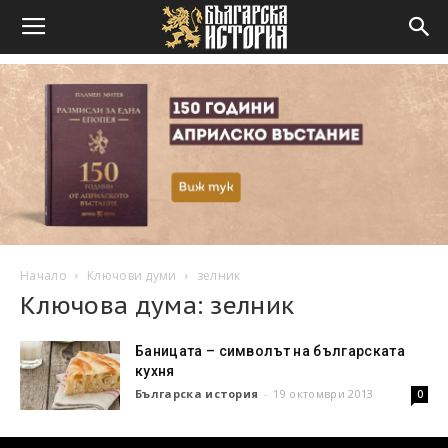
Начало
Ключови думи
зелник
Ключова дума: зелник
Баницата – символът на българската
кухня
Българска история
-
19 октомври 2013
0