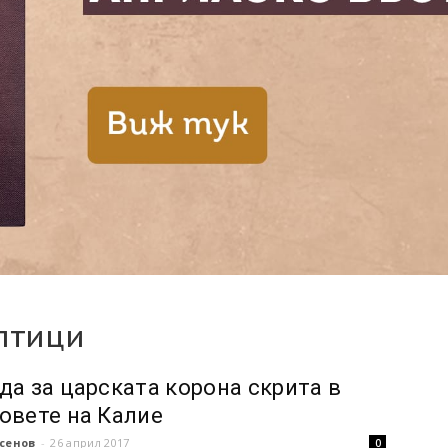
лтици
да за царската корона скрита в
овете на Калие
сенов
-
26 април 2017
0