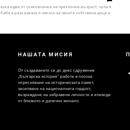
азка идва от осиковчанка на преклонна възраст, чула я
 баба и разказвала я някога на своите собствени деца и
НАШАТА МИСИЯ
От създаването си до днес сдружение
„Българска история” работи в посока
опресняване на историческата памет,
засилване на националната гордост,
възраждане на забравени личности и епизоди
от близкото и далечно минало.