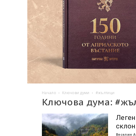
Начало
Ключови думи
#жълтици
Ключова дума: #жъ
Леген
склон
Веселин А