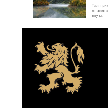
Тази прик
от своята
внуци.